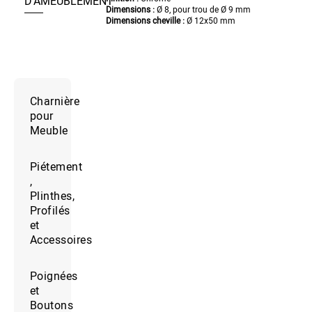
D’AMEUBLEMENT
Dimensions :
Ø 8, pour trou de Ø 9 mm
Dimensions cheville :
Ø 12x50 mm
Charnière
pour
Meuble
Piétement
,
Plinthes,
Profilés
et
Accessoires
Poignées
et
Boutons