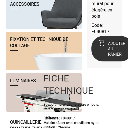
mural pour
ACCESSOIRES
étagère en
bois
Code:
F040817
FIXATION ET TECHNIQUE DE
AJOUTER
COLLAGE
AU
PANIER
FICHE
LUMINAIRES
TECHNIQUE
Support mural pour étagère en bois,
rétractable - hexagonal
Référence :
F040817
QUINCAILLERIE
Matière :
Acier avec cheville en nylon
Finition :
Chromé