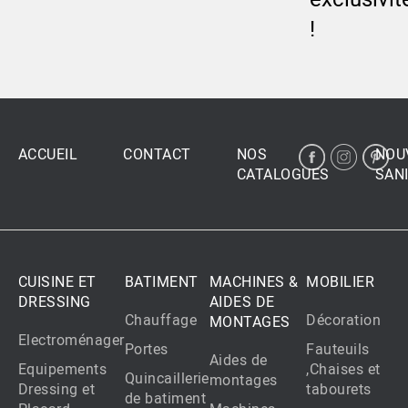
!
ACCUEIL
CONTACT
NOS
NOU
CATALOGUES
SANI
CUISINE ET
BATIMENT
MACHINES &
MOBILIER
DRESSING
AIDES DE
Chauffage
Décoration
MONTAGES
Electroménager
Portes
Fauteuils
Aides de
Equipements
,Chaises et
Quincaillerie
montages
Dressing et
tabourets
de batiment