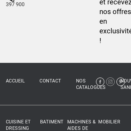
et receve
397 900
nos offres
en
exclusivit
!
ACCUEIL
CONTACT
NOS
NOU
CATALOGUES
SANI
CUISINE ET
BATIMENT
MACHINES &
MOBILIER
DRESSING
AIDES DE