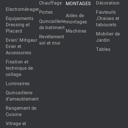
Chauffage
Décoration
MONTAGES
Electroménager
Portes
Fauteuils
Aides de
Equipements
,Chaises et
Quincaillerie
montages
Dressing et
tabourets
de batiment
Placard
Machines
Mobilier de
Revêtement
Evier/ Mitigeur
Jardin
sol et mur
Evier et
Tables
Accessoires
Fixation et
technique de
collage
Luminaires
Quincaillerie
d’ameublement
Rangement de
Cuisine
Vitrage et