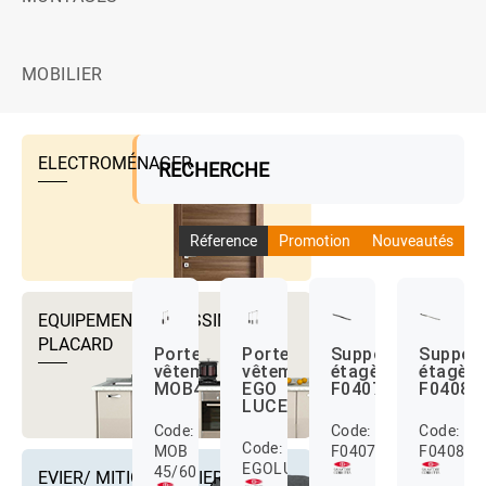
MOBILIER
ELECTROMÉNAGER
RECHERCHE
Réference
Promotion
Nouveautés
EQUIPEMENTS DRESSING ET
PLACARD
Porte
Porte
Support
Suppor
vêtement
vêtement
étagère
étagère
MOB45/60
EGO
F040717
F04081
LUCE
Code:
Code:
Code:
Code:
MOB
F040717
F040817
EGOLUCE
45/60
EVIER/ MITIGEUR EVIER ET