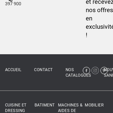
et receve
397 900
nos offres
en
exclusivit
!
ACCUEIL
CONTACT
NOS
NOU
CATALOGUES
SANI
CUISINE ET
BATIMENT
MACHINES &
MOBILIER
DRESSING
AIDES DE