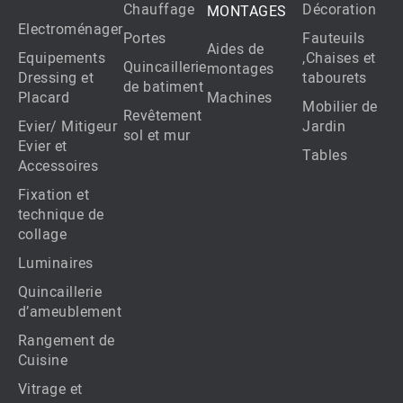
Chauffage
Décoration
MONTAGES
Electroménager
Portes
Fauteuils
Aides de
Equipements
,Chaises et
Quincaillerie
montages
Dressing et
tabourets
de batiment
Placard
Machines
Mobilier de
Revêtement
Evier/ Mitigeur
Jardin
sol et mur
Evier et
Tables
Accessoires
Fixation et
technique de
collage
Luminaires
Quincaillerie
d’ameublement
Rangement de
Cuisine
Vitrage et