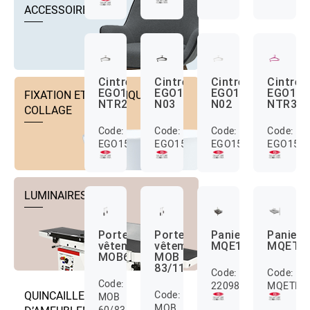
ACCESSOIRES
Cintre
Cintre
Cintre
Cintre
EGO15
EGO15
EGO15
EGO15
FIXATION ET TECHNIQUE DE
NTR26
N03
N02
NTR32
COLLAGE
Code:
Code:
Code:
Code:
EGO15NTR26
EGO15N03
EGO15N02
EGO15N
LUMINAIRES
Porte
Porte
Paniers
Panier
vêtement
vêtement
MQE14080AL
MQETL
MOB60/83
MOB
83/115
Code:
Code:
Code:
22098055
MQETL0
Code:
QUINCAILLERIE
MOB
MOB
60/83