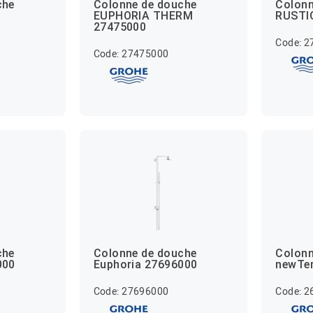
che
Colonne de douche
Colonn
EUPHORIA THERM
RUSTI
27475000
Code: 
Code: 27475000
che
Colonne de douche
Colonn
000
Euphoria 27696000
newTe
Code: 27696000
Code: 