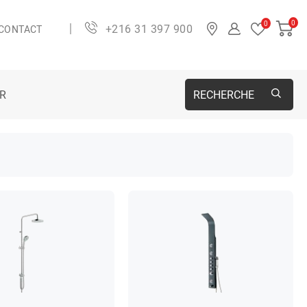
0
0
+216 31 397 900
CONTACT
ER
RECHERCHE