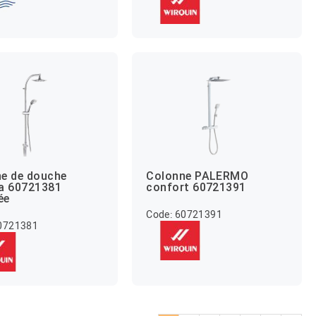
e de douche
Colonne PALERMO
a 60721381
confort 60721391
ée
Code: 60721391
60721381