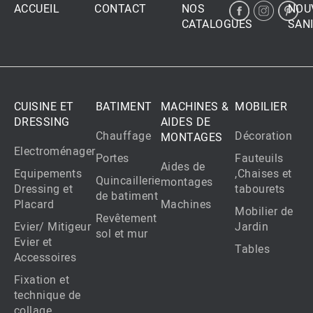
ACCUEIL
CONTACT
NOS
NOU
CATALOGUES
SANI
CUISINE ET
BATIMENT
MACHINES &
MOBILIER
DRESSING
AIDES DE
Chauffage
Décoration
MONTAGES
Electroménager
Portes
Fauteuils
Aides de
Equipements
,Chaises et
Quincaillerie
montages
Dressing et
tabourets
de batiment
Placard
Machines
Mobilier de
Revêtement
Evier/ Mitigeur
Jardin
sol et mur
Evier et
Tables
Accessoires
Fixation et
technique de
collage