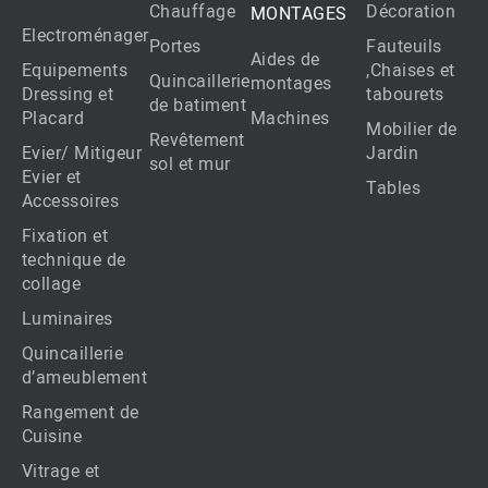
Chauffage
Décoration
MONTAGES
Electroménager
Portes
Fauteuils
Aides de
Equipements
,Chaises et
Quincaillerie
montages
Dressing et
tabourets
de batiment
Placard
Machines
Mobilier de
Revêtement
Evier/ Mitigeur
Jardin
sol et mur
Evier et
Tables
Accessoires
Fixation et
technique de
collage
Luminaires
Quincaillerie
d’ameublement
Rangement de
Cuisine
Vitrage et