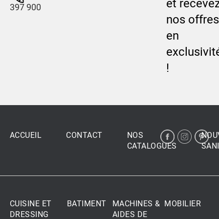
et receve
397 900
nos offres
en
exclusivit
!
ACCUEIL
CONTACT
NOS
NOU
CATALOGUES
SANI
CUISINE ET
BATIMENT
MACHINES &
MOBILIER
DRESSING
AIDES DE