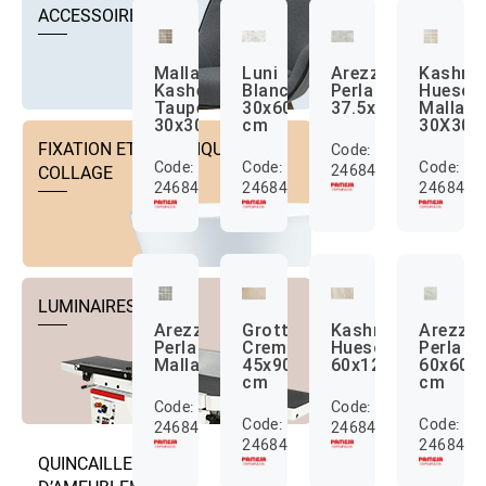
ACCESSOIRES
Malla
Luni
Arezzo
Kashmi
Kashemir
Blanc
Perla
Hueso
Taupe
30x60
37.5x75
Malla
30x30
cm
30X30
FIXATION ET TECHNIQUE DE
Code:
Code:
Code:
Code:
24684189
COLLAGE
24684040
24684089
2468419
LUMINAIRES
Arezzo
Grotto
Kashmir
Arezzo
Perla
Crema
Hueso
Perla
Malla
45x90
60x120
60x60
cm
cm
Code:
Code:
Code:
Code:
24684191
24684199
24684198
2468421
QUINCAILLERIE