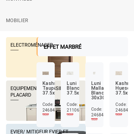
MOBILIER
ELECTROMÉNAGER
EFFET MARBRÉ
Kashmir
Luni
Luni
Kashmi
EQUIPEMENTS DRESSING ET
Taupe
Blanc
Malla
Hueso
37.5x75
37.5x75
Blanc
37.5x75
PLACARD
30x30
Code:
Code:
Code:
Code:
24684035
2110684000107
2468407
24684039
EVIER/ MITIGEUR EVIER ET