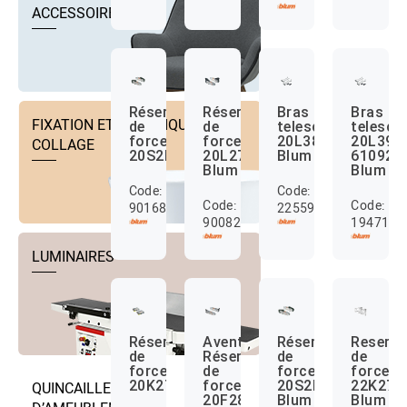
ACCESSOIRES
Réservoir
Réservoir
Bras
Bras
FIXATION ET TECHNIQUE DE
de
de
telescopiques
telesco
force
force
20L3800.06
20L390
COLLAGE
20S2D00.05
20L2700.05
Blum
610928
Blum
Blum
Code:
Code:
Code:
Code:
9016802
2255924
9008292
1947103
LUMINAIRES
Réservoir/bras
Aventos
Réservoir
Reservo
de
Réservoir
de
de
force
de
force
force
20K2700.05
force
20S2H00.05
22K270
QUINCAILLERIE
20F2800.05
Blum
Blum