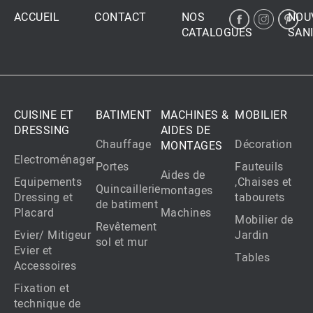
ACCUEIL
CONTACT
NOS
NOU
CATALOGUES
SANI
CUISINE ET
BATIMENT
MACHINES &
MOBILIER
DRESSING
AIDES DE
Chauffage
Décoration
MONTAGES
Electroménager
Portes
Fauteuils
Aides de
Equipements
,Chaises et
Quincaillerie
montages
Dressing et
tabourets
de batiment
Placard
Machines
Mobilier de
Revêtement
Evier/ Mitigeur
Jardin
sol et mur
Evier et
Tables
Accessoires
Fixation et
technique de