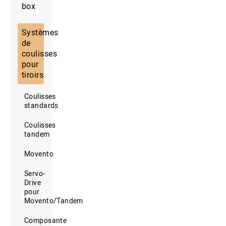
box
Systèmes
de
coulisses
pour
tiroirs
Coulisses
standards
Coulisses
tandem
Movento
Servo-
Drive
pour
Movento/Tandem
Composante