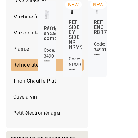
Lave vaisselle
NEW
NEW
Machine à café
REF
REF
SIDE
ENC
Réfrigérateur
Micro ondes
BY
RBT7719EW
encastrable
SIDE
combiné
NR
Code:
NRM9181SB
Plaque
34901389
Code:
34901438
Code:
Réfrigérateur
NRM9181SB
Tiroir Chauffe Plat
Cave à vin
Petit électroménager