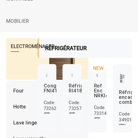
MOBILIER
ELECTROMÉNAGER
RÉFRIGÉRATEUR
NEW
Congélateur
Réfrigérateur
Ref
Four
FNI4181E1
RI4182E1
Enc
Réfrigé
NRKI4181P1
encastr
combin
Code:
Code:
Hotte
Code:
732628
732574
733147
Code:
3490140
Lave linge