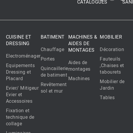
CATALOGUES
SANI
CUISINE ET
BATIMENT
MACHINES &
MOBILIER
DRESSING
AIDES DE
Chauffage
Décoration
MONTAGES
Electroménager
Portes
Fauteuils
Aides de
Equipements
,Chaises et
Quincaillerie
montages
Dressing et
tabourets
de batiment
Placard
Machines
Mobilier de
Revêtement
Evier/ Mitigeur
Jardin
sol et mur
Evier et
Tables
Accessoires
Fixation et
technique de
collage