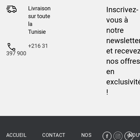
Livraison
Inscrivez-
sur toute
vous à
la
notre
Tunisie
newslette
+216 31
et receve
397 900
nos offres
en
exclusivit
!
ACCUEIL
CONTACT
NOS
NOU