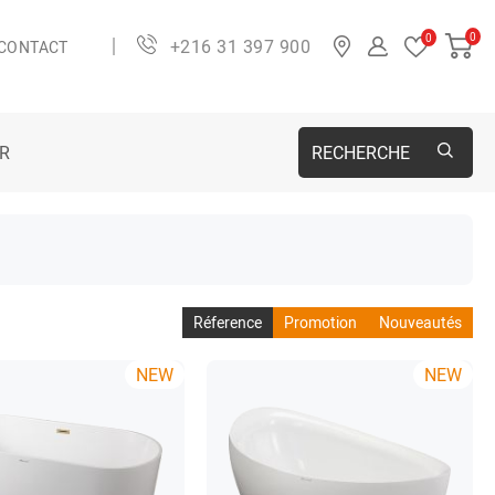
0
0
+216 31 397 900
CONTACT
ER
RECHERCHE
Réference
Promotion
Nouveautés
NEW
NEW