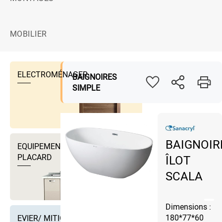
MOBILIER
ELECTROMÉNAGER
BAIGNOIRES
SIMPLE
BAIGNOIR
EQUIPEMENTS DRESSING ET
PLACARD
ÎLOT
SCALA
Dimensions :
180*77*60
EVIER/ MITIGEUR EVIER ET