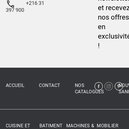
+216 31
et receve
397 900
nos offres
en
exclusivit
!
ACCUEIL
CONTACT
NOS
NOU
CATALOGUES
SANI
CUISINE ET
BATIMENT
MACHINES &
MOBILIER