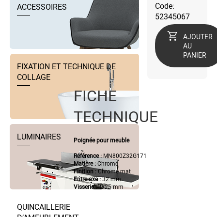
Code:
ACCESSOIRES
52345067
AJOUTER
AU
PANIER
FIXATION ET TECHNIQUE DE
COLLAGE
FICHE
TECHNIQUE
LUMINAIRES
Poignée pour meuble
Référence :
MN800Z32G171
Matière :
Chromé
Finition :
Chromé mat
Entre-axe :
32 mm
Visserie :
4x25 mm
QUINCAILLERIE