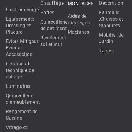
Chauffage
Décoration
MONTAGES
Electroménager
Portes
Fauteuils
Aides de
Equipements
,Chaises et
Quincaillerie
montages
Dressing et
tabourets
de batiment
Placard
Machines
Mobilier de
Revêtement
Evier/ Mitigeur
Jardin
sol et mur
Evier et
Tables
Accessoires
Fixation et
technique de
collage
Luminaires
Quincaillerie
d’ameublement
Rangement de
Cuisine
Vitrage et