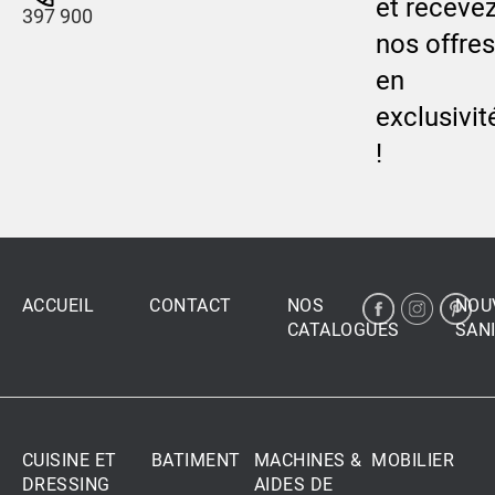
et receve
397 900
nos offres
en
exclusivit
!
ACCUEIL
CONTACT
NOS
NOU
CATALOGUES
SANI
CUISINE ET
BATIMENT
MACHINES &
MOBILIER
DRESSING
AIDES DE