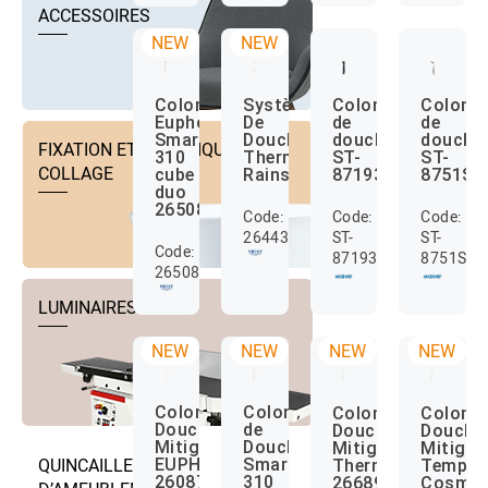
ACCESSOIRES
NEW
NEW
Colonne
Système
Colonne
Colonn
Euphoria
De
de
de
SmartControl
Douche
douche
douche
FIXATION ET TECHNIQUE DE
310
Thermostatique
ST-
ST-
COLLAGE
cube
Rainshower
871936
8751S
duo
26508LS0
Code:
Code:
Code:
26443LS0
ST-
ST-
Code:
871936
8751S
26508LS0
LUMINAIRES
NEW
NEW
NEW
NEW
Colonne
Colonne
Colonne
Colonn
Douche+
de
Douche+
Douche
Mitigeur
Douche
Mitigeur
Mitigeu
QUINCAILLERIE
EUPHORIA
Smartcontrol
Thermostatique
Tempes
26087000
310
26689000
Cosmo