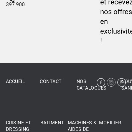
et receve
397 900
nos offres
en
exclusivit
!
ACCUEIL
CONTACT
NOS
NOU
CATALOGUES
SANI
CUISINE ET
BATIMENT
MACHINES &
MOBILIER
DRESSING
AIDES DE