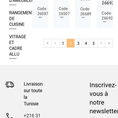
D’AMEUBLEMENT
266920
Code:
Code:
Code:
RANGEMENT
Code:
26087000
26507000
26689000
2669200
DE
CUISINE
VITRAGE
ET
1
2
3
4
5
CADRE
ALLU
Livraison
Inscrivez-
sur toute
vous à
la
notre
Tunisie
newslette
+216 31