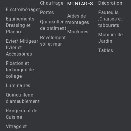
Chauffage
Décoration
MONTAGES
Electroménager
Portes
Fauteuils
Aides de
Equipements
,Chaises et
Quincaillerie
montages
Dressing et
tabourets
de batiment
Placard
Machines
Mobilier de
Revêtement
Evier/ Mitigeur
Jardin
sol et mur
Evier et
Tables
Accessoires
Fixation et
technique de
collage
Luminaires
Quincaillerie
d’ameublement
Rangement de
Cuisine
Vitrage et