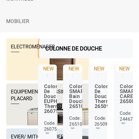
MOBILIER
ELECTROMÉNAGER
COLONNE DE DOUCHE
NEW
NEW
NEW
NEW
Colonne
Colonne
Colonne
Colonn
EQUIPEMENTS DRESSING ET
De
SMART
De
SMART
Douche
Bain
Douche
CARE
PLACARD
EUPHORIA
Douche
Thermostatique
265080
Thermostatique
26510000
26509000
26075DL0
Code:
Code:
Code:
2446772
Code:
26510000
26509000
26075DL0
EVIER/ MITIGEUR EVIER ET