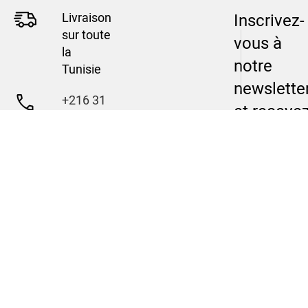
Livraison
Inscrivez-
sur toute
vous à
la
notre
Tunisie
newslette
+216 31
et receve
397 900
nos offres
en
exclusivit
!
ACCUEIL
CONTACT
NOS
NOU