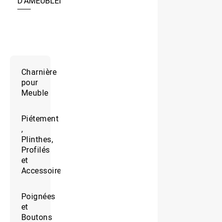
D’AMEUBLEMENT
Charnière
pour
Meuble
Piétement
,
Plinthes,
Profilés
et
Accessoires
Poignées
et
Boutons