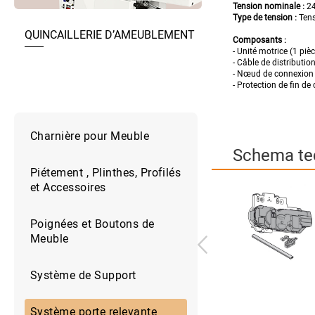
Tension nominale :
24
Type de tension :
Tens
QUINCAILLERIE D’AMEUBLEMENT
Composants :
- Unité motrice (1 pièc
- Câble de distributi
- Nœud de connexion 
- Protection de fin de 
Charnière pour Meuble
Schema te
Piétement , Plinthes, Profilés
et Accessoires
Poignées et Boutons de
Meuble
Système de Support
Système porte relevante