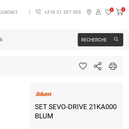
0
0
+216 31 397 900
CONTACT
ER
RECHERCHE
SET SEVO-DRIVE 21KA000
BLUM