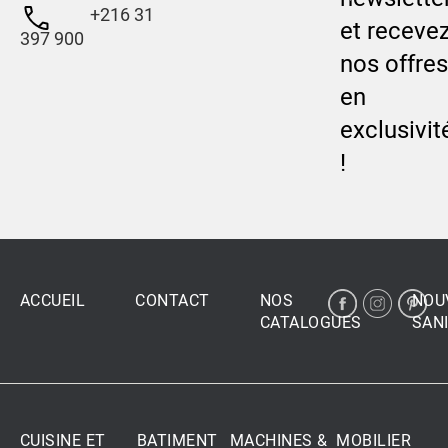
+216 31
et receve
397 900
nos offres
en
exclusivit
!
ACCUEIL
CONTACT
NOS
NOU
CATALOGUES
SANI
CUISINE ET
BATIMENT
MACHINES &
MOBILIER