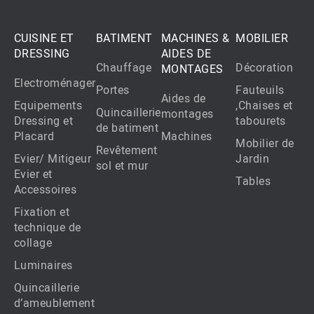
CUISINE ET
BATIMENT
MACHINES &
MOBILIER
DRESSING
AIDES DE
Chauffage
Décoration
MONTAGES
Electroménager
Portes
Fauteuils
Aides de
Equipements
,Chaises et
Quincaillerie
montages
Dressing et
tabourets
de batiment
Placard
Machines
Mobilier de
Revêtement
Evier/ Mitigeur
Jardin
sol et mur
Evier et
Tables
Accessoires
Fixation et
technique de
collage
Luminaires
Quincaillerie
d’ameublement