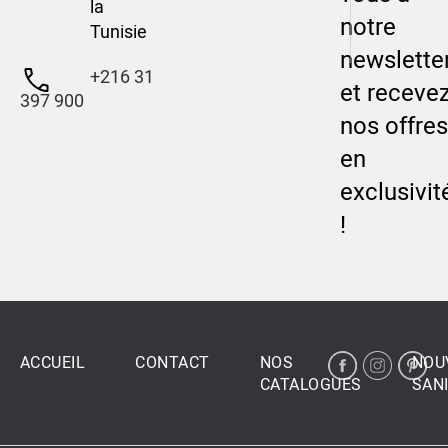
la
notre
Tunisie
newslette
+216 31
et receve
397 900
nos offres
en
exclusivit
!
ACCUEIL
CONTACT
NOS
NOU
CATALOGUES
SANI