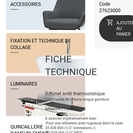
Code:
ACCESSOIRES
27623000
AJOUTE
AU
PANIER
FIXATION ET TECHNIQUE DE
COLLAGE
FICHE
TECHNIQUE
LUMINAIRES
Robinet arrêt thermostatique
Commande de volume unique garniture
Référence:27623000
A associer impérativement avec :
-Pour une utilisation avec rugueuse dans la case
QUINCAILLERIE
35 028 000 (1/2" connexions /).
-35 029 000 (1/2" NPT).