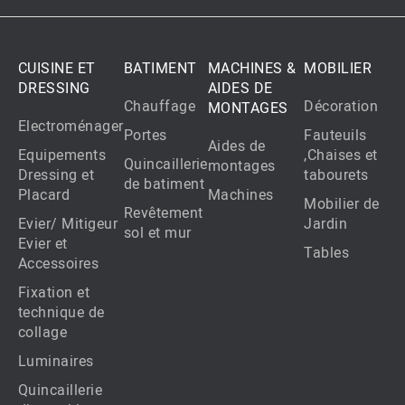
CUISINE ET
BATIMENT
MACHINES &
MOBILIER
DRESSING
AIDES DE
Chauffage
Décoration
MONTAGES
Electroménager
Portes
Fauteuils
Aides de
Equipements
,Chaises et
Quincaillerie
montages
Dressing et
tabourets
de batiment
Placard
Machines
Mobilier de
Revêtement
Evier/ Mitigeur
Jardin
sol et mur
Evier et
Tables
Accessoires
Fixation et
technique de
collage
Luminaires
Quincaillerie