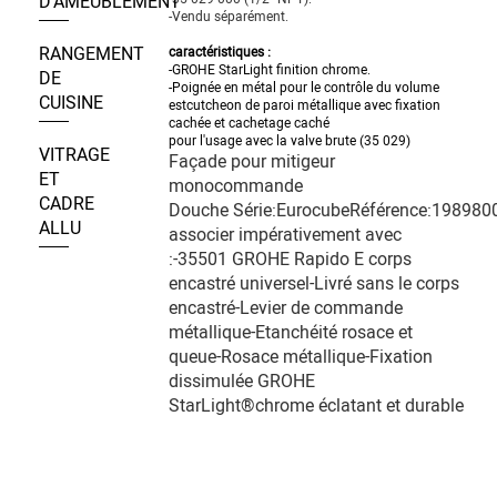
D’AMEUBLEMENT
-Vendu séparément.
RANGEMENT
caractéristiques :
-GROHE StarLight finition chrome.
DE
-Poignée en métal pour le contrôle du volume
CUISINE
estcutcheon de paroi métallique avec fixation
cachée et cachetage caché
pour l'usage avec la valve brute (35 029)
VITRAGE
Façade pour mitigeur
ET
monocommande
CADRE
Douche Série:EurocubeRéférence:198980
ALLU
associer impérativement avec
:-35501 GROHE Rapido E corps
encastré universel-Livré sans le corps
encastré-Levier de commande
métallique-Etanchéité rosace et
queue-Rosace métallique-Fixation
dissimulée GROHE
StarLight®chrome éclatant et durable