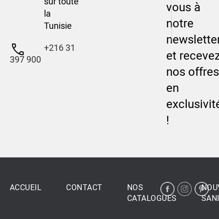
sur toute
vous à
la
notre
Tunisie
newslette
+216 31
et receve
397 900
nos offres
en
exclusivit
!
ACCUEIL
CONTACT
NOS
NOU
CATALOGUES
SANI