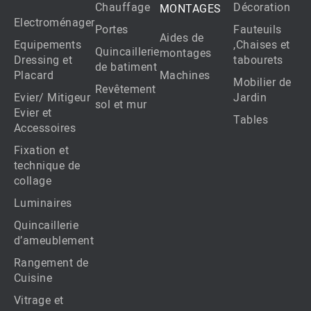
Chauffage
Décoration
MONTAGES
Electroménager
Portes
Fauteuils
Aides de
Equipements
,Chaises et
Quincaillerie
montages
Dressing et
tabourets
de batiment
Placard
Machines
Mobilier de
Revêtement
Evier/ Mitigeur
Jardin
sol et mur
Evier et
Tables
Accessoires
Fixation et
technique de
collage
Luminaires
Quincaillerie
d’ameublement
Rangement de
Cuisine
Vitrage et