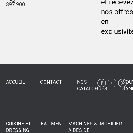
et receve
397 900
nos offres
en
exclusivit
!
ACCUEIL
CONTACT
NOS
NOU
CATALOGUES
SANI
CUISINE ET
BATIMENT
MACHINES &
MOBILIER
DRESSING
AIDES DE