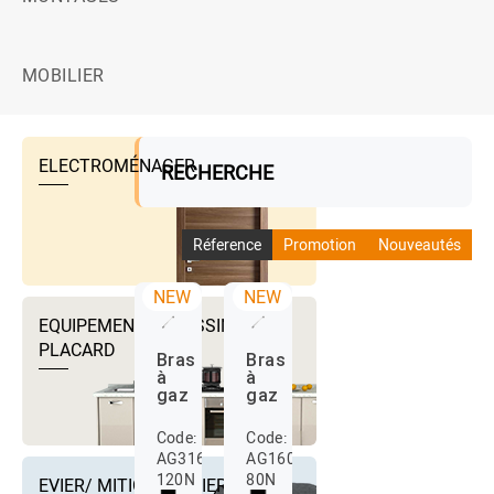
MOBILIER
ELECTROMÉNAGER
RECHERCHE
Réference
Promotion
Nouveautés
NEW
NEW
EQUIPEMENTS DRESSING ET
PLACARD
Bras
Bras
à
à
gaz
gaz
Code:
Code:
AG3160-
AG160-
120N
80N
EVIER/ MITIGEUR EVIER ET