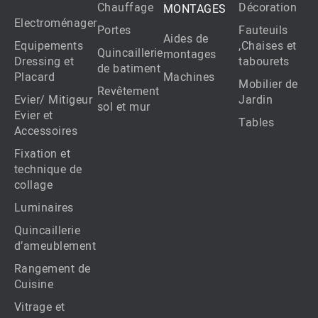
Chauffage
Décoration
MONTAGES
Electroménager
Portes
Fauteuils
Aides de
Equipements
,Chaises et
Quincaillerie
montages
Dressing et
tabourets
de batiment
Placard
Machines
Mobilier de
Revêtement
Evier/ Mitigeur
Jardin
sol et mur
Evier et
Tables
Accessoires
Fixation et
technique de
collage
Luminaires
Quincaillerie
d’ameublement
Rangement de
Cuisine
Vitrage et