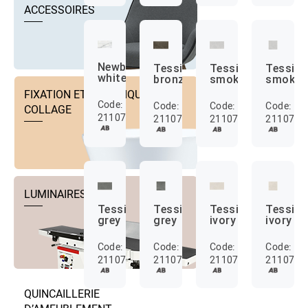
ACCESSOIRES
Newbury
Tessino
Tessino
Tessin
white
bronze
smoke
smoke
FIXATION ET TECHNIQUE DE
Code:
Code:
Code:
Code:
COLLAGE
2110713000006
2110713000007
2110713000008
2110713
LUMINAIRES
Tessino
Tessino
Tessino
Tessin
grey
grey
ivory
ivory
Code:
Code:
Code:
Code:
2110713000010
2110713000011
2110713000012
2110713
QUINCAILLERIE