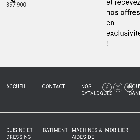
et receve
397 900
nos offres
en
exclusivit
!
ACCUEIL
CONTACT
NOS
NOU
CATALOGUES
SANI
CUISINE ET
BATIMENT
MACHINES &
MOBILIER
DRESSING
AIDES DE