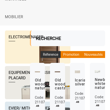
MOBILIER
ELECTROMÉNAGER
RECHERCHE
Réference
Promotion
Nouveautés
EQUIPEMENTS DRESSING ET
PLACARD
Newbur
Old
Old
Icaria
white
wood
wood
silver
natural
naturel
castano
Code:
Code:
Code:
Code:
2110713000001
2110713
2110713000002
2110713000003
EVIER/ MITIGEUR EVIER ET