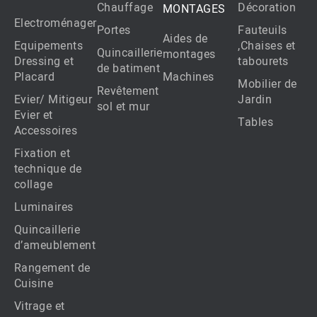
Chauffage
Décoration
MONTAGES
Electroménager
Portes
Fauteuils
Aides de
Equipements
,Chaises et
Quincaillerie
montages
Dressing et
tabourets
de batiment
Placard
Machines
Mobilier de
Revêtement
Evier/ Mitigeur
Jardin
sol et mur
Evier et
Tables
Accessoires
Fixation et
technique de
collage
Luminaires
Quincaillerie
d’ameublement
Rangement de
Cuisine
Vitrage et