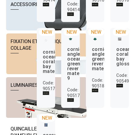
Code:
ACCESSOIRES
904142
NEW
NEW
NEW
NEW
FIXATION ET TECHNIQUE DE
COLLAGE
corniere
corniere
ocean
corniere
angle
angle
coral
ocean
ocean
green
bay
coral
green
rever
glossy
bay
rever
mate
mate
mate
Code:
9
Code:
905498
Code:
LUMINAIRES
905180
905170
Code:
905177
NEW
QUINCAILLERIE