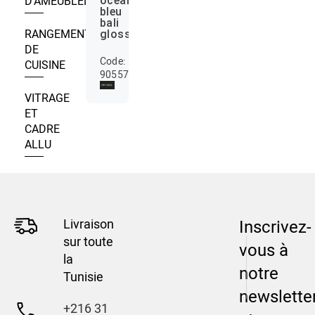
D’AMEUBLEMENT
ocean
bleu
bali
RANGEMENT
glossy
DE
Code:
CUISINE
905573
VITRAGE
ET
CADRE
ALLU
Livraison
Inscrivez-
sur toute
vous à
la
notre
Tunisie
newslette
+216 31