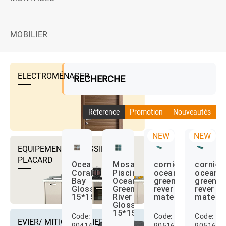
MOBILIER
ELECTROMÉNAGER
RECHERCHE
Réference
Promotion
Nouveautés
NEW
NEW
EQUIPEMENTS DRESSING ET
PLACARD
Ocean
Mosaïque
corniere
cornier
Coral
Piscine
ocean
ocean
Bay
Ocean
green
green
Glossy
Green
rever
rever
15*15
River
mate
mate
Glossy
15*15
Code:
Code:
Code:
EVIER/ MITIGEUR EVIER ET
904143
905165
905168