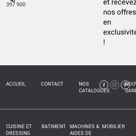
et receve
397 900
nos offres
en
exclusivit
!
ACCUEIL
CONTACT
NOS
NOU
CATALOGUES
SANI
CUISINE ET
BATIMENT
MACHINES &
MOBILIER
DRESSING
AIDES DE