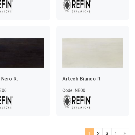
 Nero R.
Artech Bianco R.
E06
Code: NE00
1
2
3