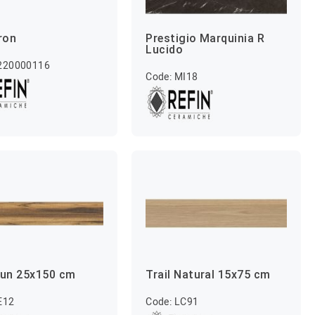
Iron
Prestigio Marquinia R
Lucido
2220000116
Code: MI18
Sun 25x150 cm
Trail Natural 15x75 cm
E12
Code: LC91