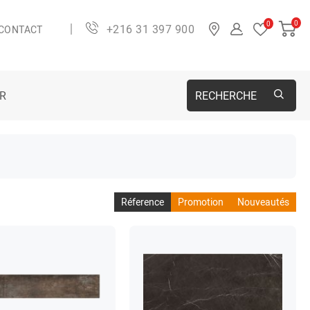
0
0
+216 31 397 900
CONTACT
ER
RECHERCHE
Réference
Promotion
Nouveautés