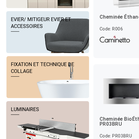
Cheminée Éthan
EVIER/ MITIGEUR EVIER ET
ACCESSOIRES
Code: R006
FIXATION ET TECHNIQUE DE
COLLAGE
LUMINAIRES
Cheminée BioÉt
PR03BRU
Code: PR03BRU