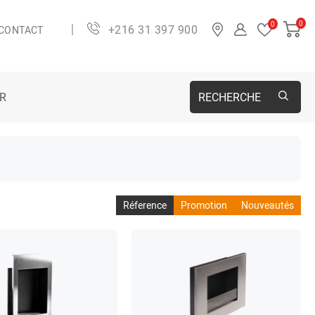
0
0
+216 31 397 900
CONTACT
ER
RECHERCHE
Réference
Promotion
Nouveautés