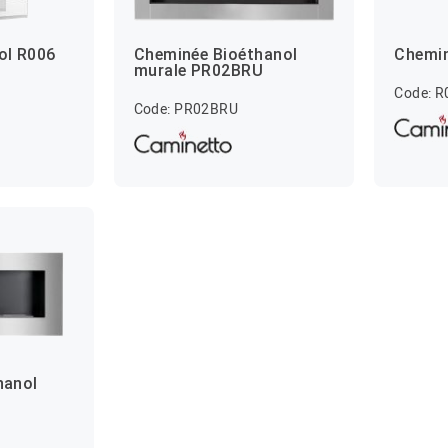
ol R006
Cheminée Bioéthanol
Chemin
murale PR02BRU
Code: R
Code: PR02BRU
hanol