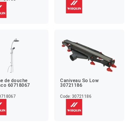
e de douche
Caniveau So Low
nco 60718067
30721186
60718067
Code: 30721186