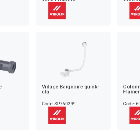
e
Vidage Baignoire quick-
Colonn
cla
Flame
Code: SP760299
Code: 