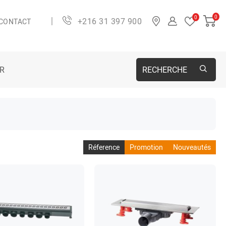
0
0
+216 31 397 900
CONTACT
ER
RECHERCHE
Réference
Promotion
Nouveautés