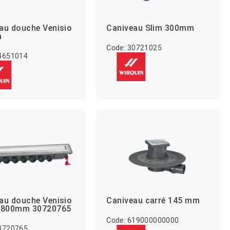
au douche Venisio
Caniveau Slim 300mm
m
Code: 30721025
24651014
au douche Venisio
Caniveau carré 145 mm
t 800mm 30720765
Code: 619000000000
30720765