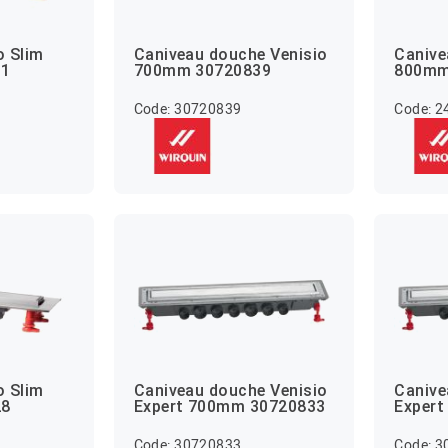
o Slim
Caniveau douche Venisio
Canive
31
700mm 30720839
800m
Code: 30720839
Code: 
o Slim
Caniveau douche Venisio
Canive
28
Expert 700mm 30720833
Exper
Code: 30720833
Code: 