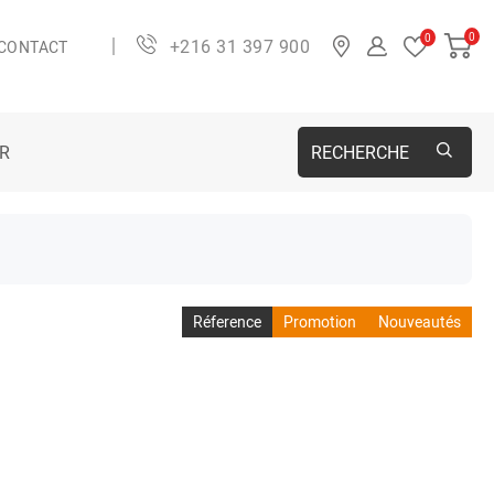
0
0
+216 31 397 900
CONTACT
ER
RECHERCHE
Réference
Promotion
Nouveautés