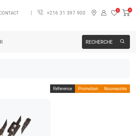
0
0
+216 31 397 900
CONTACT
ER
RECHERCHE
Réference
Promotion
Nouveautés