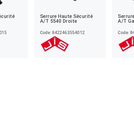
écurité
Serrure Haute Sécurité
Serrur
A/T 5540 Droite
A/T G
015
Code: 8422463554012
Code: 