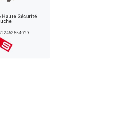
e Haute Sécurité
auche
8422463554029