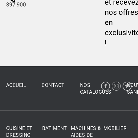
et receve
397 900
nos offres
en
exclusivit
!
ACCUEIL
CONTACT
NOS
NOU
CATALOGUES
SANI
CUISINE ET
BATIMENT
MACHINES &
MOBILIER
DRESSING
AIDES DE