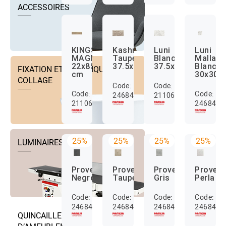
ACCESSOIRES
KINGSWOOD
Kashmir
Luni
Luni
MAGMA
Taupe
Blanc
Malla
22x85
37.5x75
37.5x75
Blanc
FIXATION ET TECHNIQUE DE
cm
30x30
COLLAGE
Code:
Code:
Code:
Code:
24684035
2110684000107
2110684000100
2468403
25%
25%
25%
25%
LUMINAIRES
Provenza
Provenza
Provenza
Proven
Negro
Taupe
Gris
Perla
Code:
Code:
Code:
Code:
24684042
24684043
24684046
2468404
QUINCAILLERIE