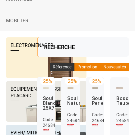
MOBILIER
ELECTROMÉNAGER
RECHERCHE
Réference
Promotion
Nouveautés
25%
25%
25%
EQUIPEMENTS DRESSING ET
PLACARD
Soul
Soul
Soul
Bosco
Blanco
Naturel
Perle
Taupe
25X75
Code:
Code:
Code:
Code:
24684002
24684003
2468402
24684001
EVIER/ MITIGEUR EVIER ET