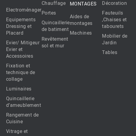
Chauffage
Décoration
MONTAGES
Electroménager
Portes
Fauteuils
Aides de
Equipements
,Chaises et
Quincaillerie
montages
Dressing et
tabourets
de batiment
Placard
Machines
Mobilier de
Revêtement
Evier/ Mitigeur
Jardin
sol et mur
Evier et
Tables
Accessoires
Fixation et
technique de
collage
Luminaires
Quincaillerie
d’ameublement
Rangement de
Cuisine
Vitrage et