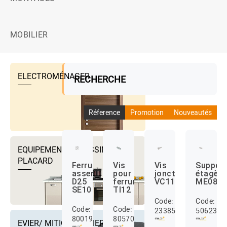
MOBILIER
ELECTROMÉNAGER
RECHERCHE
Réference
Promotion
Nouveautés
EQUIPEMENTS DRESSING ET
PLACARD
Ferrure
Vis
Vis
Suppor
assemblage
pour
jonction
étagère
D25
ferrure
VC11
ME08
SE10
TI12
Code:
Code:
Code:
Code:
23385007
5062305
8001915
8057005
EVIER/ MITIGEUR EVIER ET