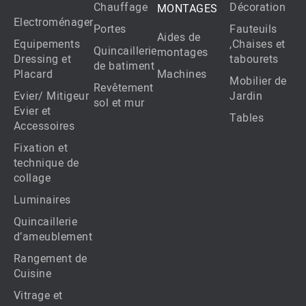
Chauffage
Décoration
MONTAGES
Electroménager
Portes
Fauteuils
Aides de
Equipements
,Chaises et
Quincaillerie
montages
Dressing et
tabourets
de batiment
Placard
Machines
Mobilier de
Revêtement
Evier/ Mitigeur
Jardin
sol et mur
Evier et
Tables
Accessoires
Fixation et
technique de
collage
Luminaires
Quincaillerie
d’ameublement
Rangement de
Cuisine
Vitrage et