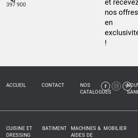
et receve
397 900
nos offres
en
exclusivit
!
ACCUEIL
CONTACT
NOS
NOU
CATALOGUES
SANI
CUISINE ET
BATIMENT
MACHINES &
MOBILIER
DRESSING
AIDES DE