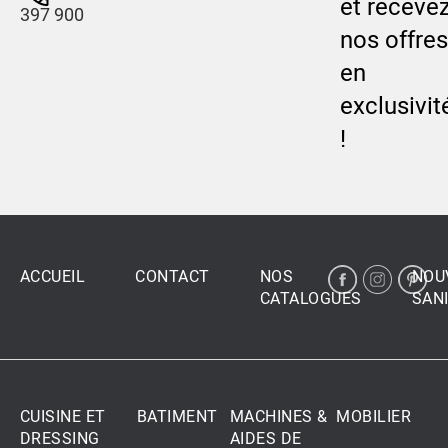
et receve
397 900
nos offres
en
exclusivit
!
ACCUEIL
CONTACT
NOS
NOU
CATALOGUES
SANI
CUISINE ET
BATIMENT
MACHINES &
MOBILIER
DRESSING
AIDES DE