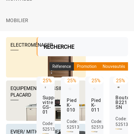
MOBILIER
ELECTROMÉNAGER
RECHERCHE
Réference
Promotion
Nouveautés
25%
25%
25%
25%
EQUIPEMENTS DRESSING ET
PLACARD
Support
Bouton
Pied
Pied
vitre
B221
K-
K-
GS-
SN
010
011
01
Code:
Code:
Code:
Code:
5251300
52513044
52513045
52513107
EVIER/ MITIGEUR EVIER ET