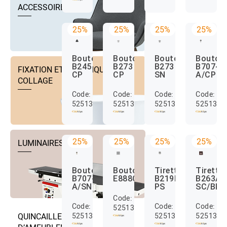
ACCESSOIRES
25%
25%
25%
25%
Bouton
Bouton
Bouton
Bouton
B245
B273
B273
B707-
FIXATION ET TECHNIQUE DE
CP
CP
SN
A/CP
COLLAGE
Code:
Code:
Code:
Code:
52513053
52513028
52513029
5251311
25%
25%
25%
25%
LUMINAIRES
Bouton
Bouton
Tirette
Tirette
B707-
E888C
B219B
B263A
A/SN
PS
SC/BR
Code:
Code:
Code:
Code:
52513100
52513111
52513017
5251308
QUINCAILLERIE