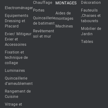
Chauffage
Décoration
MONTAGES
Electroménager
Portes
Fauteuils
Aides de
Equipements
,Chaises et
Quincaillerie
montages
Dressing et
tabourets
de batiment
Placard
Machines
Mobilier de
Revêtement
Evier/ Mitigeur
Jardin
sol et mur
Evier et
Tables
Accessoires
Fixation et
technique de
collage
Luminaires
Quincaillerie
d’ameublement
Rangement de
Cuisine
Vitrage et