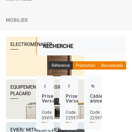
MOBILIER
ELECTROMÉNAGER
RECHERCHE
Réference
Promotion
Nouveautés
EQUIPEMENTS DRESSING ET
PLACARD
Prise
Prise
Câble
Versaelite
VersaPull
alimentation
Code:
Code:
Code:
03VI5103AL11F
22597005
22597003
EVIER/ MITIGEUR EVIER ET