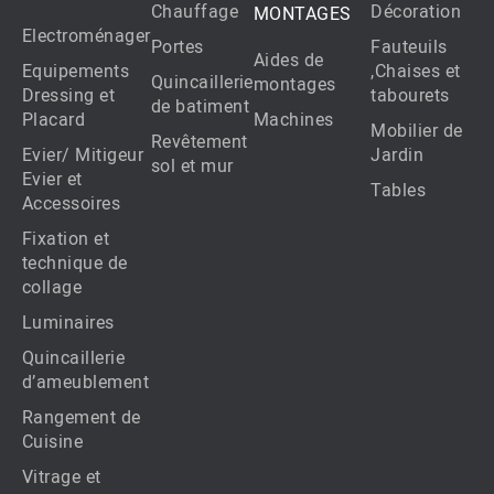
Chauffage
Décoration
MONTAGES
Electroménager
Portes
Fauteuils
Aides de
Equipements
,Chaises et
Quincaillerie
montages
Dressing et
tabourets
de batiment
Placard
Machines
Mobilier de
Revêtement
Evier/ Mitigeur
Jardin
sol et mur
Evier et
Tables
Accessoires
Fixation et
technique de
collage
Luminaires
Quincaillerie
d’ameublement
Rangement de
Cuisine
Vitrage et