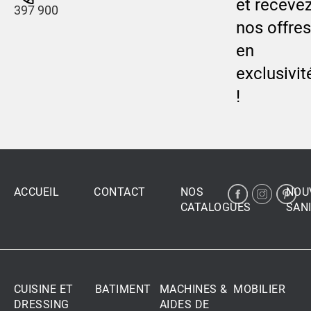
et receve
397 900
nos offres
en
exclusivit
!
ACCUEIL
CONTACT
NOS
NOU
CATALOGUES
SANI
CUISINE ET
BATIMENT
MACHINES &
MOBILIER
DRESSING
AIDES DE