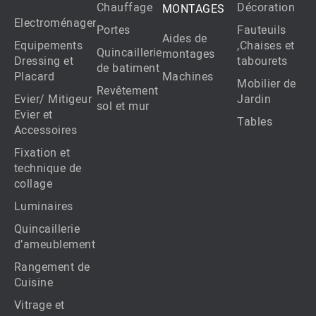
Chauffage
Décoration
MONTAGES
Electroménager
Portes
Fauteuils
Aides de
Equipements
,Chaises et
Quincaillerie
montages
Dressing et
tabourets
de batiment
Placard
Machines
Mobilier de
Revêtement
Evier/ Mitigeur
Jardin
sol et mur
Evier et
Tables
Accessoires
Fixation et
technique de
collage
Luminaires
Quincaillerie
d’ameublement
Rangement de
Cuisine
Vitrage et