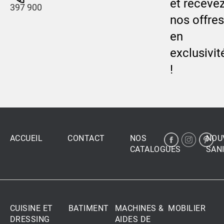
et receve
397 900
nos offres
en
exclusivit
!
ACCUEIL
CONTACT
NOS
NOU
CATALOGUES
SANI
CUISINE ET
BATIMENT
MACHINES &
MOBILIER
DRESSING
AIDES DE