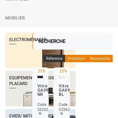
MOBILIER
ELECTROMÉNAGER
RECHERCHE
Réference
Promotion
Nouveautés
25%
25%
EQUIPEMENTS DRESSING ET
PLACARD
Vitre
Vitre
GA09
GA09
NR
BL
Code:
Code:
522627020
522627021
EVIER/ MITIGEUR EVIER ET