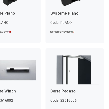
me Plano
Système Plano
PLANO
Code: PLANO
me Winch
Barre Pegaso
22616002
Code: 22616006