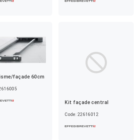
isme/façade 60cm
22616005
Kit façade central
Code: 22616012