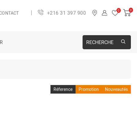
0
0
+216 31 397 900
CONTACT
ER
RECHERCHE
Réference
Promotion
Nouveautés