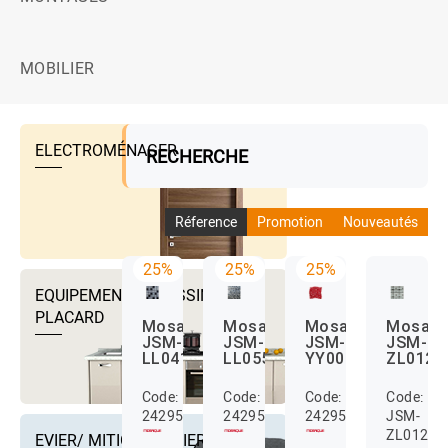
MOBILIER
ELECTROMÉNAGER
RECHERCHE
Réference
Promotion
Nouveautés
25%
25%
25%
EQUIPEMENTS DRESSING ET
PLACARD
Mosaique
Mosaique
Mosaique
Mosaiq
JSM-
JSM-
JSM-
JSM-
LL041
LL055
YY006
ZL012
Code:
Code:
Code:
Code:
24295585
24295573
24295583
JSM-
ZL012
EVIER/ MITIGEUR EVIER ET