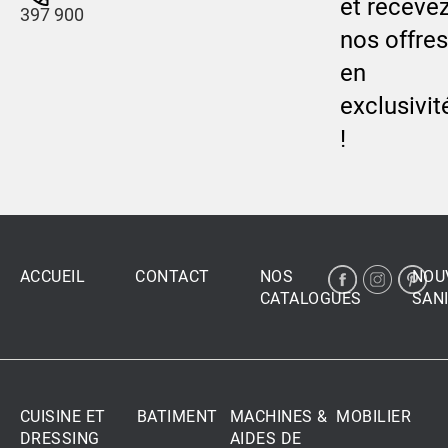
et receve
397 900
nos offres
en
exclusivit
!
ACCUEIL
CONTACT
NOS
NOU
CATALOGUES
SANI
CUISINE ET
BATIMENT
MACHINES &
MOBILIER
DRESSING
AIDES DE