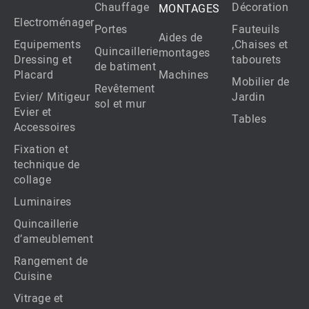
Chauffage
Décoration
MONTAGES
Electroménager
Portes
Fauteuils
Aides de
Equipements
,Chaises et
Quincaillerie
montages
Dressing et
tabourets
de batiment
Placard
Machines
Mobilier de
Revêtement
Evier/ Mitigeur
Jardin
sol et mur
Evier et
Tables
Accessoires
Fixation et
technique de
collage
Luminaires
Quincaillerie
d’ameublement
Rangement de
Cuisine
Vitrage et