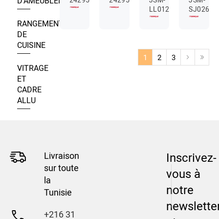
D’AMEUBLEMENT
LL012
SJ026
RANGEMENT
DE
CUISINE
1
2
3
VITRAGE
ET
CADRE
ALLU
Livraison
Inscrivez-
sur toute
vous à
la
notre
Tunisie
newslette
+216 31