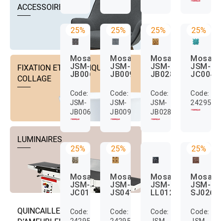
ACCESSOIRES
25%
25%
25%
25%
Mosaique
Mosaique
Mosaique
Mosaiq
JSM-
JSM-
JSM-
JSM-
FIXATION ET TECHNIQUE DE
JB006
JB009
JB028
JC004
COLLAGE
Code:
Code:
Code:
Code:
JSM-
JSM-
JSM-
2429557
JB006
JB009
JB028
LUMINAIRES
25%
25%
25%
Mosaique
Mosaique
Mosaique
Mosaiq
JSM-
JSM-
JSM-
JSM-
JC013
JS041
LL012
SJ026
QUINCAILLERIE
Code:
Code:
Code:
Code:
24295580
24295589
JSM-
JSM-