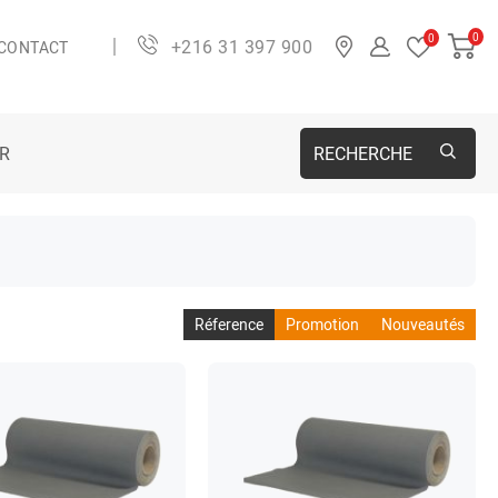
0
0
+216 31 397 900
CONTACT
ER
RECHERCHE
Réference
Promotion
Nouveautés