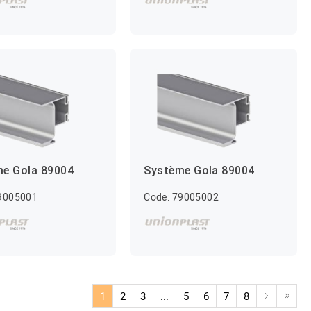
e Gola 89004
Système Gola 89004
79005001
Code: 79005002
1
2
3
...
5
6
7
8