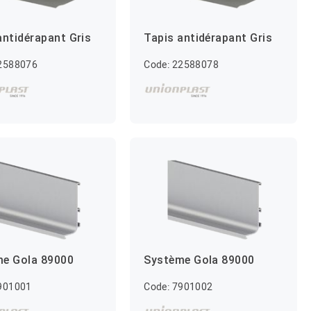
antidérapant Gris
Tapis antidérapant Gris
22588076
Code: 22588078
e Gola 89000
Système Gola 89000
901001
Code: 7901002