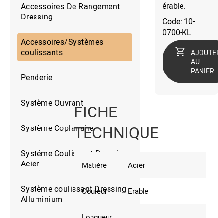
érable.
Accessoires De Rangement
Dressing
Code: 10-
0700-KL
Accessoires/Systèmes
coulissants
AJOUTE
AU
PANIER
Penderie
Système Ouvrant
FICHE
TECHNIQUE
Système Coplanaire
Systéme Coulissant Dressing
Acier
Matiére
Acier
Système coulissant Dressing
Couleur
Erable
Alluminium
Longueur