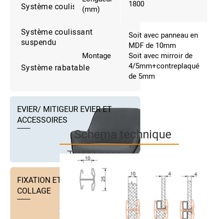
1800
Système coulissant Placard
(mm)
Système coulissant
Soit avec panneau en
suspendu
MDF de 10mm
Montage
Soit avec mirroir de
4/5mm+contreplaqué
Système rabatable
de 5mm
EVIER/ MITIGEUR EVIER ET
ACCESSOIRES
Schema technique
Télécharger
FIXATION ET TECHNIQUE DE
COLLAGE