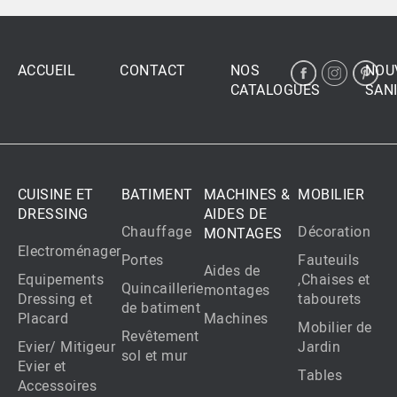
ACCUEIL
CONTACT
NOS
NOU
CATALOGUES
SANI
CUISINE ET
BATIMENT
MACHINES &
MOBILIER
DRESSING
AIDES DE
Chauffage
Décoration
MONTAGES
Electroménager
Portes
Fauteuils
Aides de
Equipements
,Chaises et
Quincaillerie
montages
Dressing et
tabourets
de batiment
Placard
Machines
Mobilier de
Revêtement
Evier/ Mitigeur
Jardin
sol et mur
Evier et
Tables
Accessoires