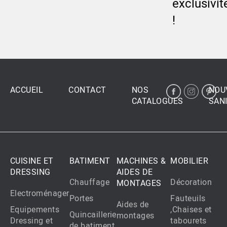
exclusivit
!
ACCUEIL
CONTACT
NOS
NOU
CATALOGUES
SANI
CUISINE ET
BATIMENT
MACHINES &
MOBILIER
DRESSING
AIDES DE
Chauffage
Décoration
MONTAGES
Electroménager
Portes
Fauteuils
Aides de
Equipements
,Chaises et
Quincaillerie
montages
Dressing et
tabourets
de batiment