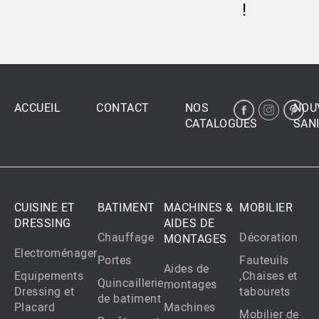
!
ACCUEIL
CONTACT
NOS
NOU
CATALOGUES
SANI
CUISINE ET
BATIMENT
MACHINES &
MOBILIER
DRESSING
AIDES DE
Chauffage
Décoration
MONTAGES
Electroménager
Portes
Fauteuils
Aides de
Equipements
,Chaises et
Quincaillerie
montages
Dressing et
tabourets
de batiment
Placard
Machines
Mobilier de