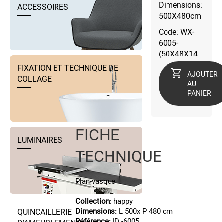
Dimensions:
ACCESSOIRES
500X480cm
Code: WX-
6005-
(50X48X14.
FIXATION ET TECHNIQUE DE
AJOUTER
COLLAGE
AU
PANIER
FICHE
LUMINAIRES
TECHNIQUE
Plan-vasque
Collection:
happy
Dimensions:
L 500x P 480 cm
QUINCAILLERIE
Référence:
ID -6005