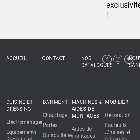
exclusivit
!
ACCUEIL
CONTACT
NOS
NOU
CATALOGUES
SANI
CUISINE ET
BATIMENT
MACHINES &
MOBILIER
DRESSING
AIDES DE
Chauffage
Décoration
MONTAGES
Electroménager
Portes
Fauteuils
Aides de
Equipements
,Chaises et
Quincaillerie
montages
Dressing et
tabourets