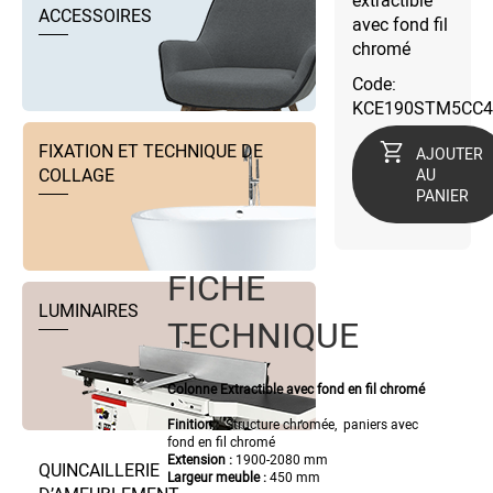
extractible
ACCESSOIRES
avec fond fil
chromé
Code:
KCE190STM5CC4
FIXATION ET TECHNIQUE DE
AJOUTER
COLLAGE
AU
PANIER
FICHE
LUMINAIRES
TECHNIQUE
Colonne Extractible avec fond en fil chromé
Finition :
Structure chromée, paniers avec
fond en fil chromé
Extension :
1900-2080 mm
QUINCAILLERIE
Largeur meuble
:
450 mm