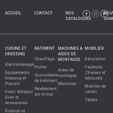
ACCUEIL
CONTACT
NOS
NOU
CATALOGUES
SANI
CUISINE ET
BATIMENT
MACHINES &
MOBILIER
DRESSING
AIDES DE
Chauffage
Décoration
MONTAGES
Electroménager
Portes
Fauteuils
Aides de
Equipements
,Chaises et
Quincaillerie
montages
Dressing et
tabourets
de batiment
Placard
Machines
Mobilier de
Revêtement
Evier/ Mitigeur
Jardin
sol et mur
Evier et
Tables
Accessoires
Fixation et