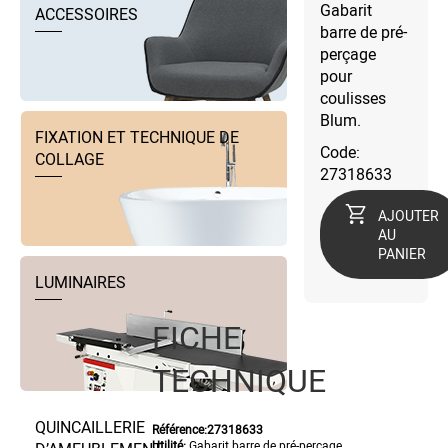
Gabarit
ACCESSOIRES
barre de pré-
perçage
pour
coulisses
Blum.
FIXATION ET TECHNIQUE DE
Code:
COLLAGE
27318633
AJOUTER
AU
PANIER
LUMINAIRES
FICHE
TECHNIQUE
QUINCAILLERIE
Référence:
27318633
Utilité:
Gabarit barre de pré-perçage