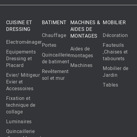
CUISINE ET
BATIMENT
MACHINES &
MOBILIER
DRESSING
AIDES DE
Chauffage
Décoration
MONTAGES
Electroménager
Portes
Fauteuils
Aides de
Equipements
,Chaises et
Quincaillerie
montages
Dressing et
tabourets
de batiment
Placard
Machines
Mobilier de
Revêtement
Evier/ Mitigeur
Jardin
sol et mur
Evier et
Tables
Accessoires
Fixation et
technique de
collage
Luminaires
Quincaillerie