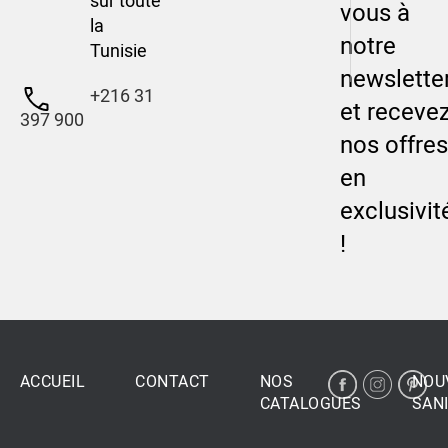
sur toute
vous à
la
notre
Tunisie
newslette
+216 31
et receve
397 900
nos offres
en
exclusivit
!
ACCUEIL
CONTACT
NOS
NOU
CATALOGUES
SANI