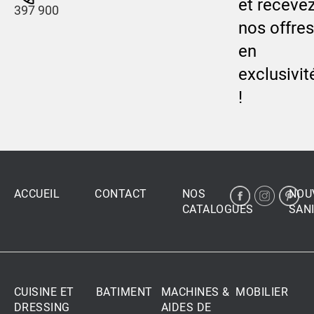
et receve
397 900
nos offres
en
exclusivit
!
ACCUEIL
CONTACT
NOS
NOU
CATALOGUES
SANI
CUISINE ET
BATIMENT
MACHINES &
MOBILIER
DRESSING
AIDES DE