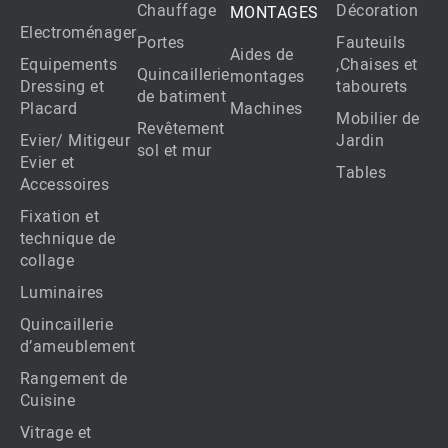
Chauffage
Décoration
MONTAGES
Electroménager
Portes
Fauteuils
Aides de
Equipements
,Chaises et
Quincaillerie
montages
Dressing et
tabourets
de batiment
Placard
Machines
Mobilier de
Revêtement
Evier/ Mitigeur
Jardin
sol et mur
Evier et
Tables
Accessoires
Fixation et
technique de
collage
Luminaires
Quincaillerie
d’ameublement
Rangement de
Cuisine
Vitrage et