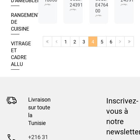
D’AMEUBLEMENT
24391328
E4764-
00
RANGEMENT
DE
CUISINE
1
2
3
4
5
6
VITRAGE
ET
CADRE
ALLU
Livraison
Inscrivez-
sur toute
vous à
la
notre
Tunisie
newslette
+216 31