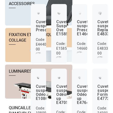
ACCESSOIRES
Cuvette
Cuvette
Cuvette
Cuvette
suspendue
Suspendue
suspendu
suspen
Presqu’île
Ove
Presqu’île
Replay
E1585
E1466
E4833
FIXATION ET TECHNIQUE DE
Code:
COLLAGE
Code:
Code:
Code:
E4440-
E1585-
146600X
E4833-
00
00
00
LUMINAIRES
Cuvette
Cuvette
Cuvette
Cuvette
suspendue
suspendue
suspendue
suspen
Odéon
Odéon
Odéon
Formili
E1080
up
up
E4773
E4705
E4764
QUINCAILLERIE
Code:
Code:
Code:
Code:
108000X
2439140