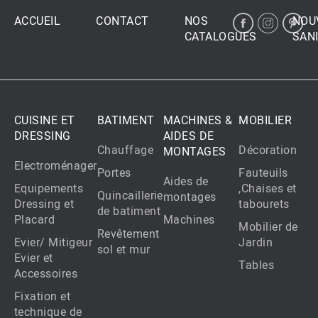
ACCUEIL
CONTACT
NOS
NOU
CATALOGUES
SANI
CUISINE ET
BATIMENT
MACHINES &
MOBILIER
DRESSING
AIDES DE
Chauffage
Décoration
MONTAGES
Electroménager
Portes
Fauteuils
Aides de
Equipements
,Chaises et
Quincaillerie
montages
Dressing et
tabourets
de batiment
Placard
Machines
Mobilier de
Revêtement
Evier/ Mitigeur
Jardin
sol et mur
Evier et
Tables
Accessoires
Fixation et
technique de