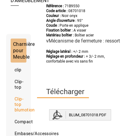
D’AMEUBLEMENT
Référence :
71B9550
Code article :
08701018
Couleur :
Noir onyx
Angle d’ouverture :
95°
Coude :
Porte en applique
Fixation boîtier :
A visser
Matériau boîtier :
Boîtier acier
vMécanisme de fermeture : ressort
Charnière
pour
Réglage latéral :
+/- 2 mm
Meuble
Réglage en profondeur :
+ 3/- 2 mm,
confortable avec vis sans fin
clip
Clip-
top
Télécharger
Clip-
top
blumotion
BLUM_08701018.PDF
Compact
Embases/Accessoires