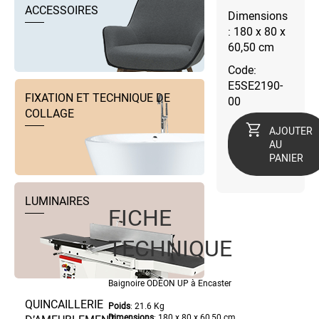
ACCESSOIRES
Dimensions
: 180 x 80 x
60,50 cm
Code:
E5SE2190-
FIXATION ET TECHNIQUE DE
00
COLLAGE
AJOUTER
AU
PANIER
LUMINAIRES
FICHE
TECHNIQUE
Baignoire ODÉON UP à Encaster
QUINCAILLERIE
Poids
:
21.6 Kg
Dimensions
:
180 x 80 x 60,50 cm