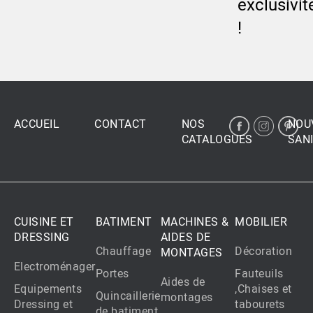
exclusivit
!
ACCUEIL
CONTACT
NOS
NOU
CATALOGUES
SANI
CUISINE ET
BATIMENT
MACHINES &
MOBILIER
DRESSING
AIDES DE
Chauffage
Décoration
MONTAGES
Electroménager
Portes
Fauteuils
Aides de
Equipements
,Chaises et
Quincaillerie
montages
Dressing et
tabourets
de batiment