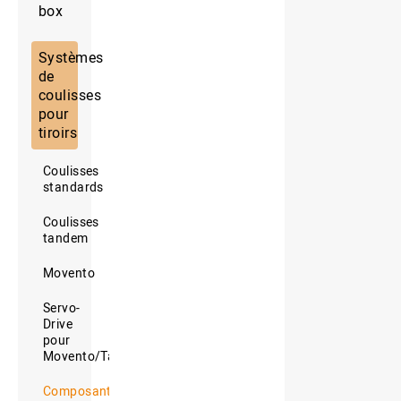
box
Systèmes
de
coulisses
pour
tiroirs
Coulisses
standards
Coulisses
tandem
Movento
Servo-
Drive
pour
Movento/Tandem
Composante