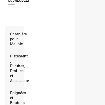
D’AMEUBLEMENT
Charnière
pour
Meuble
Piétement
,
Plinthes,
Profilés
et
Accessoires
Poignées
et
Boutons