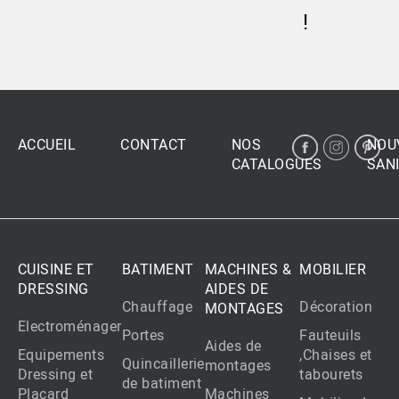
!
ACCUEIL
CONTACT
NOS
NOU
CATALOGUES
SANI
CUISINE ET
BATIMENT
MACHINES &
MOBILIER
DRESSING
AIDES DE
Chauffage
Décoration
MONTAGES
Electroménager
Portes
Fauteuils
Aides de
Equipements
,Chaises et
Quincaillerie
montages
Dressing et
tabourets
de batiment
Placard
Machines