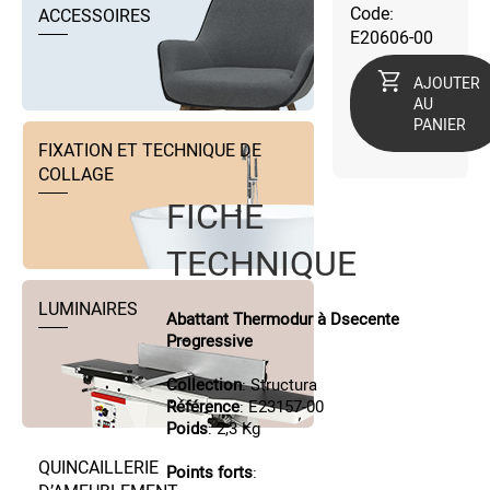
Code:
ACCESSOIRES
E20606-00
AJOUTER
AU
PANIER
FIXATION ET TECHNIQUE DE
COLLAGE
FICHE
TECHNIQUE
LUMINAIRES
Abattant Thermodur à Dsecente
Progressive
Collection
: Structura
Référence
: E23157-00
Poids
: 2,3 Kg
QUINCAILLERIE
Points forts
: